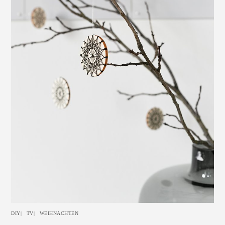
DIY
|
TV
|
WEIHNACHTEN