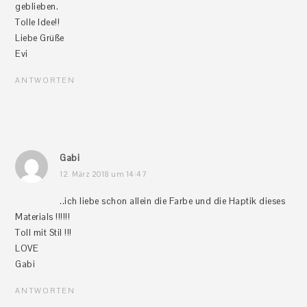
geblieben.
Tolle Idee!!
Liebe Grüße
Evi
ANTWORTEN
Gabi
12. März 2018 um 14:47
..ich liebe schon allein die Farbe und die Haptik dieses
Materials !!!!!!
Toll mit Stil !!!
LOVE
Gabi
ANTWORTEN