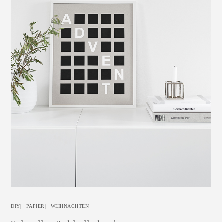
DIY
|
PAPIER
|
WEIHNACHTEN