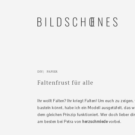
Zur
Skip
Zur
Zur
Hauptnavigation
to
Hauptsidebar
Fußzeile
springen
main
springen
springen
content
DIY
|
PAPIER
Faltenfrust für alle
Ihr wollt Falten? Ihr kriegt Falten! Um euch zu zeigen
basteln könnt, habe ich ein Modell ausgetüfelt, das we
dem gleichen Prinzip funktioniert. Wer doch lieber di
am besten bei Petra von
herzschmiede
vorbei.