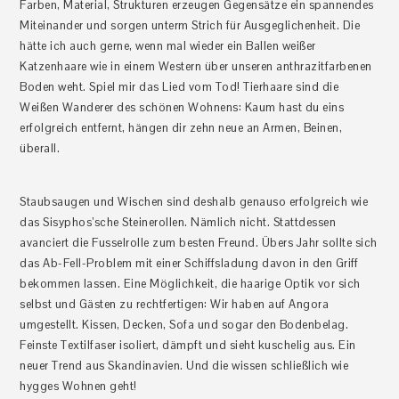
Farben, Material, Strukturen erzeugen Gegensätze ein spannendes
Miteinander und sorgen unterm Strich für Ausgeglichenheit. Die
hätte ich auch gerne, wenn mal wieder ein Ballen weißer
Katzenhaare wie in einem Western über unseren anthrazitfarbenen
Boden weht. Spiel mir das Lied vom Tod! Tierhaare sind die
Weißen Wanderer des schönen Wohnens: Kaum hast du eins
erfolgreich entfernt, hängen dir zehn neue an Armen, Beinen,
überall.
Staubsaugen und Wischen sind deshalb genauso erfolgreich wie
das Sisyphos’sche Steinerollen. Nämlich nicht. Stattdessen
avanciert die Fusselrolle zum besten Freund. Übers Jahr sollte sich
das Ab-Fell-Problem mit einer Schiffsladung davon in den Griff
bekommen lassen. Eine Möglichkeit, die haarige Optik vor sich
selbst und Gästen zu rechtfertigen: Wir haben auf Angora
umgestellt. Kissen, Decken, Sofa und sogar den Bodenbelag.
Feinste Textilfaser isoliert, dämpft und sieht kuschelig aus. Ein
neuer Trend aus Skandinavien. Und die wissen schließlich wie
hygges Wohnen geht!