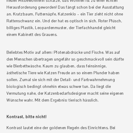
neuen Mitbewohnerin schätze, das Wohnen ist zu einer echten
Herausforderung geworden! Das fängt schon bei der Ausstattung
an. Kratzbaum, Futternäpfe, Katzenklo – ein Tier zieht nicht ohne
Rattenschwanz ein. Und der hat es optisch in sich. Roter Plüsch,
billiges Plastik, Leopardenmuster, der Tierfachhandel gleicht
einem Kabinett des Grauens.
Beliebtes Motiv auf allem: Pfotenabdrücke und Fische. Was auf
den Menschen übertragen ungefähr so geschmackvoll sein dürfte
wie Bierbettwäsche. Kaum zu glauben, dass feinsinnige,
ästhetische Tiere wie Katzen Freude an so einem Plunder haben
sollen. Zumal sie sich mit der Detail- und Farbwahrnehmung
biologisch bedingt ohnehin etwas schwer tun. Da liegt die
Vermutung nahe, der Katzenbedarfsdesigner macht seine eigenen
Wünsche wahr. Mit dem Ergebnis: tierisch hässlich.
Kontrast, bitte nicht!
Kontrast lautet eine der goldenen Regeln des Einrichtens. Bei