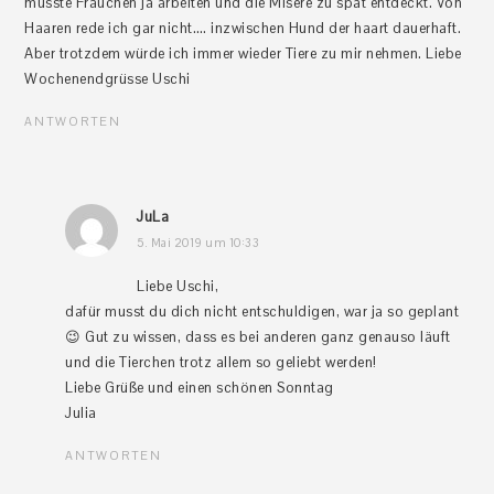
musste Frauchen ja arbeiten und die Misere zu spät entdeckt. Von
Haaren rede ich gar nicht…. inzwischen Hund der haart dauerhaft.
Aber trotzdem würde ich immer wieder Tiere zu mir nehmen. Liebe
Wochenendgrüsse Uschi
ANTWORTEN
JuLa
5. Mai 2019 um 10:33
Liebe Uschi,
dafür musst du dich nicht entschuldigen, war ja so geplant
😉 Gut zu wissen, dass es bei anderen ganz genauso läuft
und die Tierchen trotz allem so geliebt werden!
Liebe Grüße und einen schönen Sonntag
Julia
ANTWORTEN