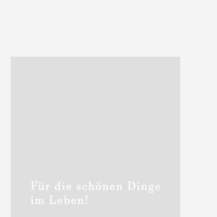
Haupt-
Sidebar