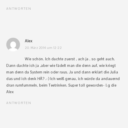
ANTWORTEN
Alex
20. März 2014 um 12:22
Wie schön. Ich dachte zuerst , ach ja , so geht auch.
Dann dachte ich ja ,aber wie fädelt man die denn auf, wie kriegt
man denn da System rein oder raus. Ja und dann erklärt die Julia
das und ich denk HÄ? .-) Ich weiß genau, ich würde da andauernd
dran rumfummeln, beim Teetrinken. Super toll geworden- l.g die
Alex
ANTWORTEN