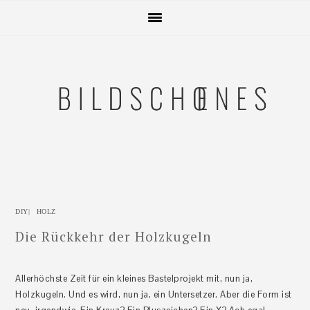
Zur
Skip
Zur
Zur
Hauptnavigation
to
Hauptsidebar
Fußzeile
springen
main
springen
springen
content
DIY
|
HOLZ
Die Rückkehr der Holzkugeln
Allerhöchste Zeit für ein kleines Bastelprojekt mit, nun ja,
Holzkugeln. Und es wird, nun ja, ein Untersetzer. Aber die Form ist