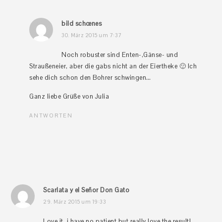
bild schœnes
30. März 2015 um 7:37
Noch robuster sind Enten-,Gänse- und
Straußeneier, aber die gabs nicht an der Eiertheke 🙂 Ich
sehe dich schon den Bohrer schwingen…
Ganz liebe Grüße von Julia
ANTWORTEN
Scarlata y el Señor Don Gato
29. März 2015 um 19:33
Love it, i have no patient but really love the result!