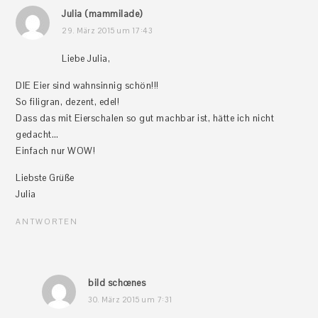
Julia (mammilade)
29. März 2015 um 17:43
Liebe Julia,
DIE Eier sind wahnsinnig schön!!!
So filigran, dezent, edel!
Dass das mit Eierschalen so gut machbar ist, hätte ich nicht
gedacht…
Einfach nur WOW!
Liebste Grüße
Julia
ANTWORTEN
bild schœnes
30. März 2015 um 7:31