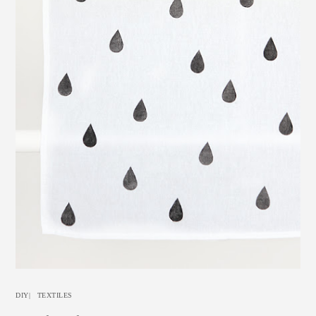
DIY
|
TEXTILES